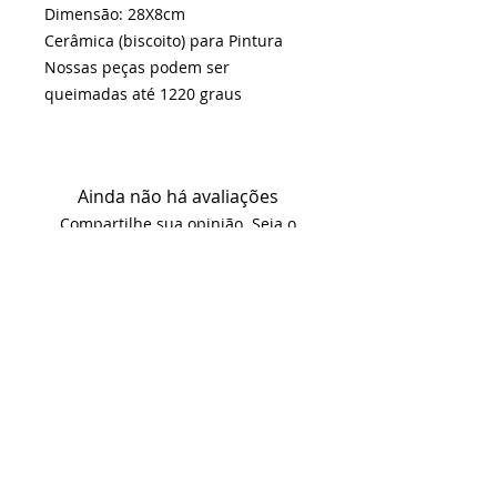
Dimensão: 28X8cm
Cerâmica (biscoito) para Pintura
Nossas peças podem ser
queimadas até 1220 graus
Ainda não há avaliações
Compartilhe sua opinião. Seja o
primeiro a deixar uma avaliação.
Avaliar
KITS e INSUMOS envio em até 2 dias
úteis
BISCOITOS envio em 25 dias úteis