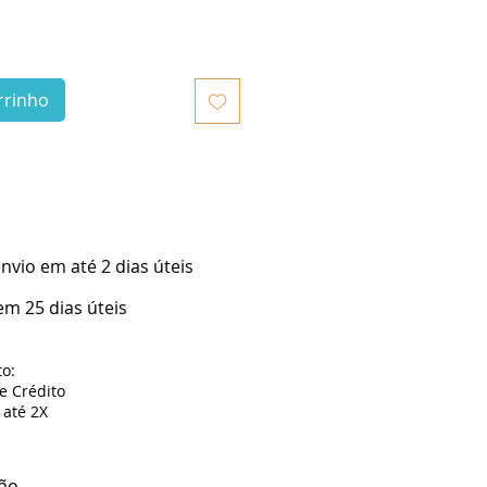
rrinho
vio em até 2 dias úteis
m 25 dias úteis
o:
de Crédito
até 2X
ão.