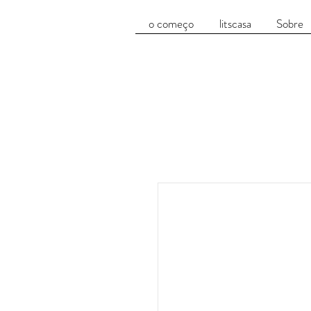
o começo
litscasa
Sobre