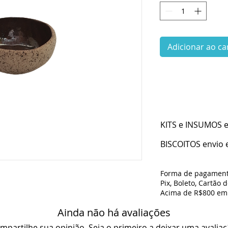
Adicionar ao ca
KITS e INSUMOS en
BISCOITOS envio e
Forma de pagament
Pix, Boleto, Cartão 
Acima de R$800 em 
Ainda não há avaliações
mpartilhe sua opinião. Seja o primeiro a deixar uma avaliaç