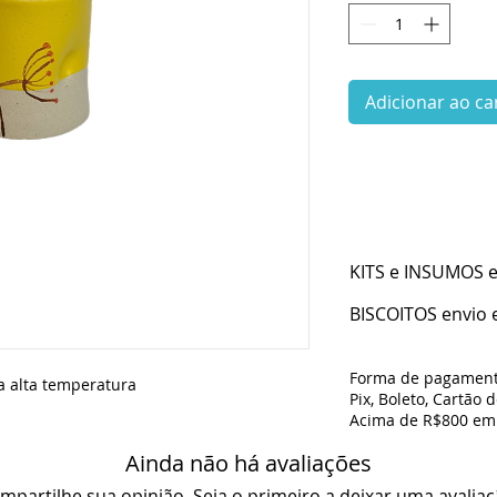
Adicionar ao ca
KITS e INSUMOS en
BISCOITOS envio e
Forma de pagament
a alta temperatura
Pix, Boleto, Cartão 
Acima de R$800 em 
Ainda não há avaliações
mpartilhe sua opinião. Seja o primeiro a deixar uma avaliaç