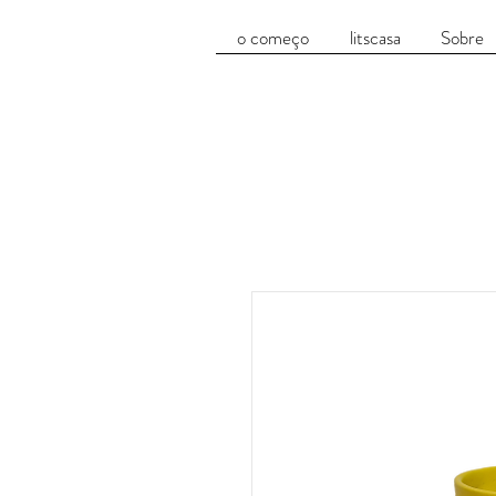
o começo
litscasa
Sobre