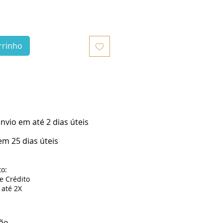
rrinho
vio em até 2 dias úteis
m 25 dias úteis
o:
de Crédito
até 2X
ão.