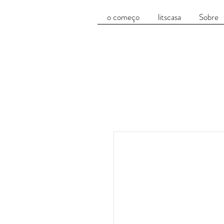
o começo
litscasa
Sobre