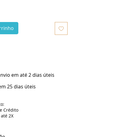
rrinho
vio em até 2 dias úteis
m 25 dias úteis
o:
de Crédito
até 2X
ão.