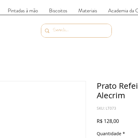
Pintadas à mão
Biscoitos
Materiais
Academia da 
Prato Refe
Alecrim
SKU: LT073
Preço
R$ 128,00
Quantidade
*