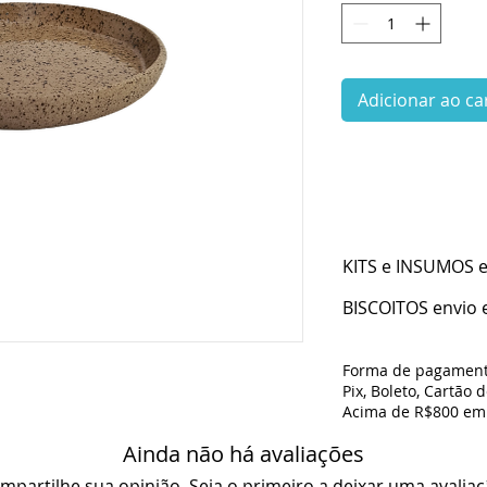
Adicionar ao ca
KITS e INSUMOS en
BISCOITOS envio e
Forma de pagament
Pix, Boleto, Cartão 
Acima de R$800 em 
Ainda não há avaliações
mpartilhe sua opinião. Seja o primeiro a deixar uma avaliaç