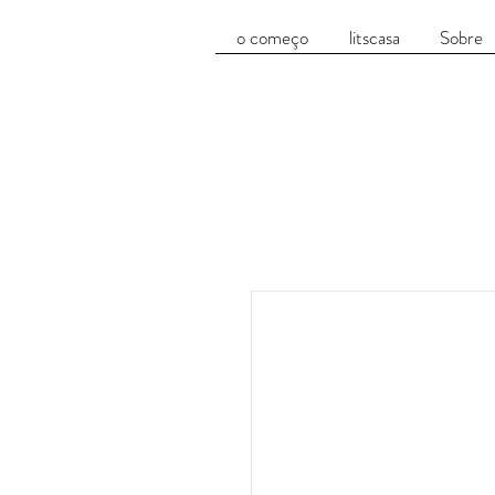
o começo
litscasa
Sobre