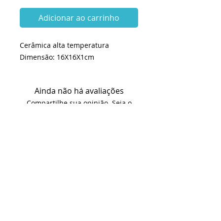
Adicionar ao carrinho
Cerâmica alta temperatura
Dimensão: 16X16X1cm
Ainda não há avaliações
Compartilhe sua opinião. Seja o
primeiro a deixar uma avaliação.
Avaliar
KITS e INSUMOS envio em até 2 dias
úteis
BISCOITOS envio em 25 dias úteis