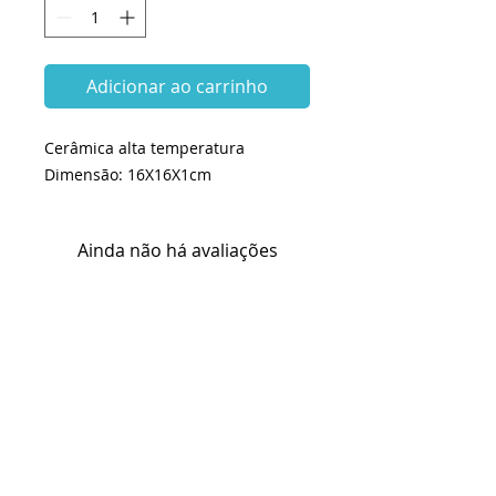
Adicionar ao carrinho
Cerâmica alta temperatura
Dimensão: 16X16X1cm
Ainda não há avaliações
Compartilhe sua opinião. Seja o
primeiro a deixar uma avaliação.
Avaliar
KITS e INSUMOS envio em até 2 dias
úteis
BISCOITOS envio em 25 dias úteis