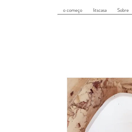
o começo
litscasa
Sobre