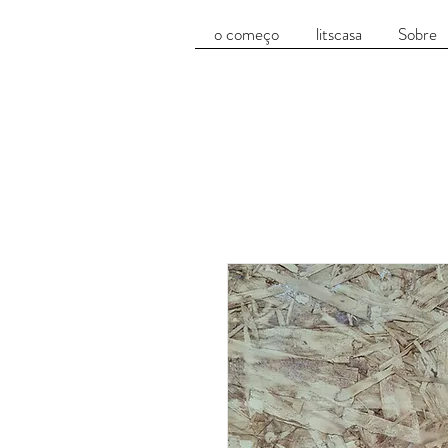
o começo
litscasa
Sobre