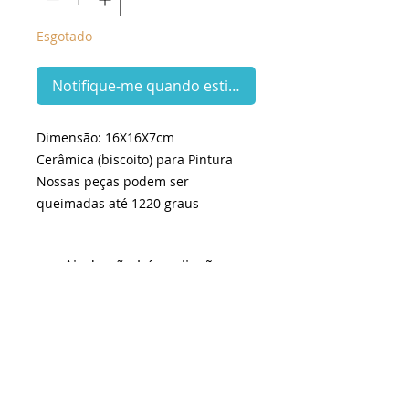
Esgotado
Notifique-me quando estiver disponível
Dimensão: 16X16X7cm
Cerâmica (biscoito) para Pintura
Nossas peças podem ser
queimadas até 1220 graus
Ainda não há avaliações
Compartilhe sua opinião. Seja o
primeiro a deixar uma avaliação.
Avaliar
KITS e INSUMOS envio em até 2 dias