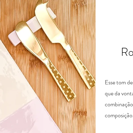
Ro
Esse tom de 
que da vont
combinação
composição