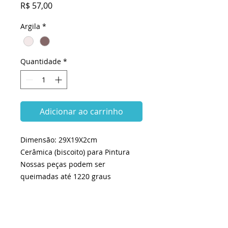
Preço
R$ 57,00
Argila
*
Quantidade
*
Adicionar ao carrinho
Dimensão: 29X19X2cm
Cerâmica (biscoito) para Pintura
Nossas peças podem ser
queimadas até 1220 graus
Ainda não há avaliações
Compartilhe sua opinião. Seja o