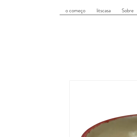
o começo
litscasa
Sobre