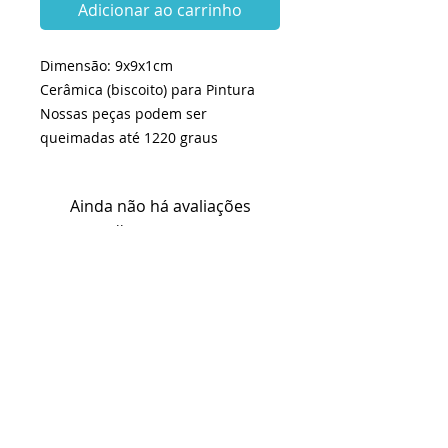
Adicionar ao carrinho
Dimensão: 9x9x1cm
Cerâmica (biscoito) para Pintura
Nossas peças podem ser
queimadas até 1220 graus
Ainda não há avaliações
Compartilhe sua opinião. Seja o
primeiro a deixar uma avaliação.
Avaliar
KITS e INSUMOS envio em até 2 dias
úteis
BISCOITOS envio em 25 dias úteis